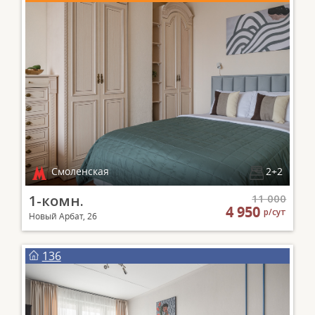
Смоленская
2+2
1-комн.
11 000
4 950
р/сут
Новый Арбат, 26
136