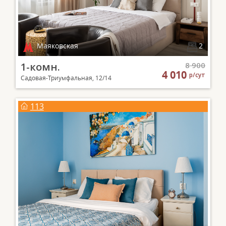
Маяковская
2
1-комн.
8 900
4 010
р/сут
Садовая-Триумфальная, 12/14
113