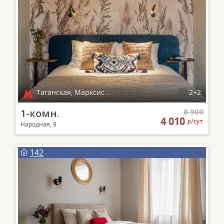
Таганская, Марксистская
2+2
1-комн.
8 900
4 010
р/сут
Народная, 9
142