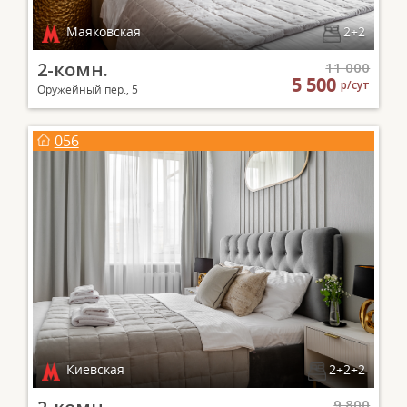
Маяковская
2+2
2-комн.
11 000
5 500
р/сут
Оружейный пер., 5
056
Киевская
2+2+2
9 800