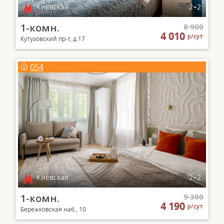
Киевская
2+2
1-комн.
8 900
4 010
р/сут
Кутузовский пр-т, д.17
054
Киевская
2+2
1-комн.
9 300
4 190
р/сут
Бережковская наб., 10