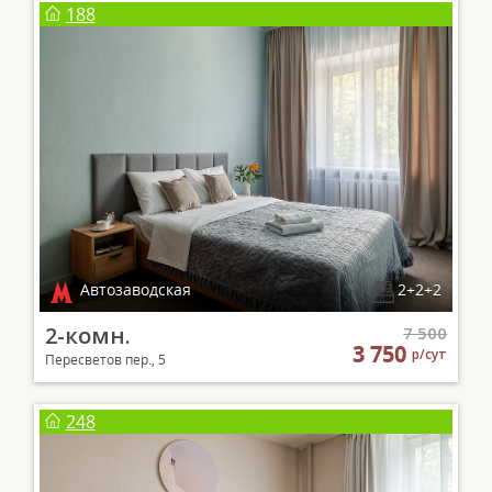
188
Автозаводская
2+2+2
2-комн.
7 500
3 750
р/сут
Пересветов пер., 5
248