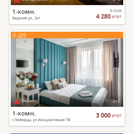
1-комн.
9 500
4 280
р/сут
Верхняя ул., 3к1
209
Выхино
2+2
1-комн.
3 000
р/сут
г.Люберцы, ул.Инициативная 7В