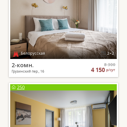
Белорусская
2+2
2-комн.
8 300
4 150
р/сут
Грузинский пер., 16
250