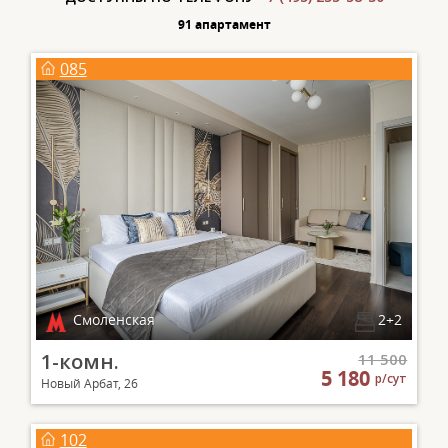
91 апартамент
085
Смоленская
2+2
1-комн.
11 500
5 180
р/сут
Новый Арбат, 26
102