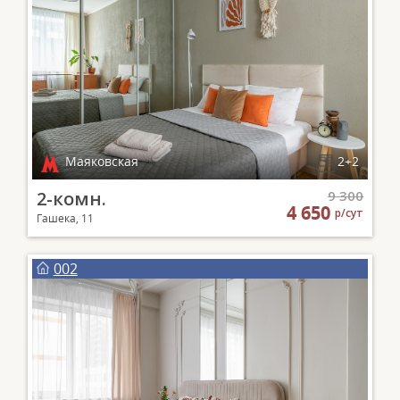
Маяковская
2+2
2-комн.
9 300
4 650
р/сут
Гашека, 11
002