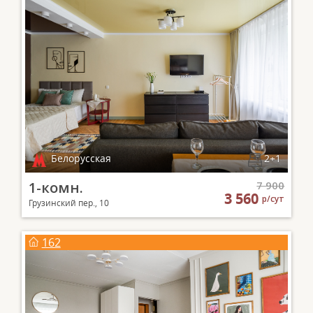
Белорусская
2+1
1-комн.
7 900
3 560
р/сут
Грузинский пер., 10
162