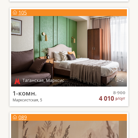
105
Таганская, Марксистская
2+2
1-комн.
8 900
4 010
р/сут
Марксистская, 5
089