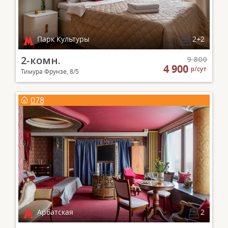
Парк Культуры
2+2
2-комн.
9 800
4 900
р/сут
Тимура Фрунзе, 8/5
078
Арбатская
2