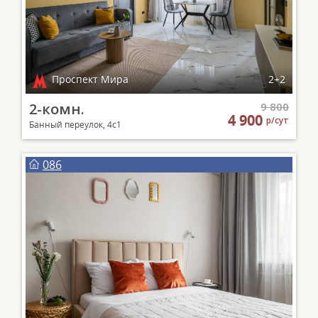
Проспект Мира
2+2
2-комн.
9 800
4 900
р/сут
Банный переулок, 4с1
086