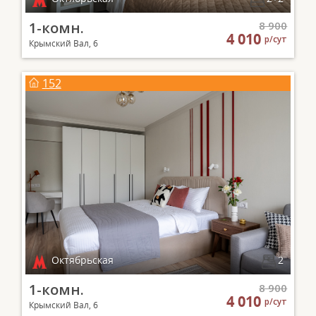
1-комн.
8 900
4 010
р/сут
Крымский Вал, 6
152
Октябрьская
2
1-комн.
8 900
4 010
р/сут
Крымский Вал, 6