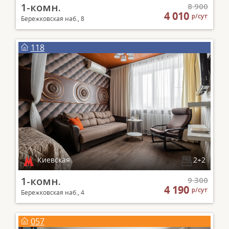
1-комн.
8 900
4 010
р/сут
Бережковская наб., 8
118
Киевская
2+2
1-комн.
9 300
4 190
р/сут
Бережковская наб., 4
057