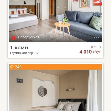
Белорусская
2+2
1-комн.
8 900
4 010
р/сут
Грузинский пер., 12
249