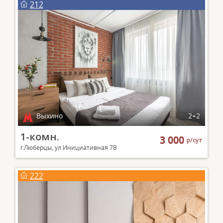
212
Выхино
2+2
1-комн.
3 000
р/сут
г.Люберцы, ул.Инициативная 7В
222