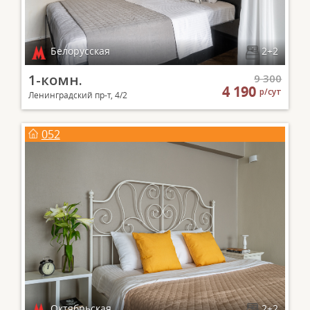
Белорусская
2+2
1-комн.
9 300
4 190
р/сут
Ленинградский пр-т, 4/2
052
Октябрьская
2+2