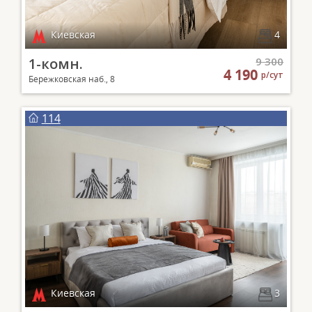
Киевская
4
1-комн.
9 300
4 190
р/сут
Бережковская наб., 8
114
Киевская
3