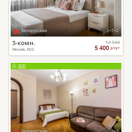
Белорусская
2+2+2
3-комн.
13 500
5 400
р/сут
Лесная, 35/2
300
Белорусская
2+2