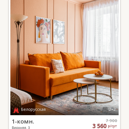
Белорусская
2+2
1-комн.
7 900
3 560
р/сут
Верхняя, 3