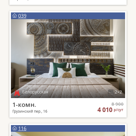
039
Белорусская
2+2
1-комн.
8 900
4 010
р/сут
Грузинский пер., 16
116