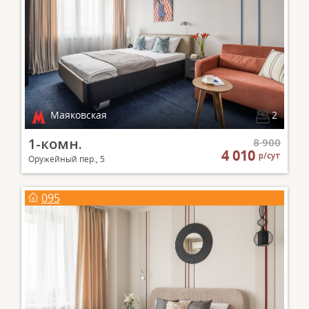
Маяковская
2
1-комн.
8 900
4 010
р/сут
Оружейный пер., 5
095