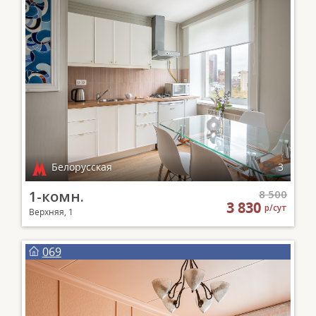
Белорусская
3
1-комн.
8 500
3 830
р/сут
Верхняя, 1
069