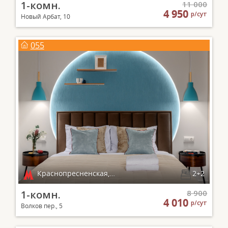
1-комн.
11 000
4 950
р/сут
Новый Арбат, 10
055
Краснопресненская, Баррикадная
2+2
1-комн.
8 900
4 010
р/сут
Волков пер., 5