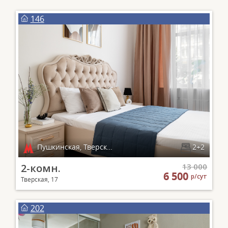
146
Пушкинская, Тверская, Чеховская
2+2
2-комн.
13 000
6 500
р/сут
Тверская, 17
202