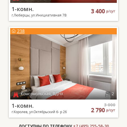
1-комн.
3 400
р/сут
г.Люберцы, ул.Инициативная 7В
238
Комсомольская, ВДНХ
2
1-комн.
3 000
2 790
р/сут
г.Королев, ул.Октябрьский б- р 26
ДОСТУПНЫ ПО ТЕЛЕФОНУ
+7 (495) 255-58-30