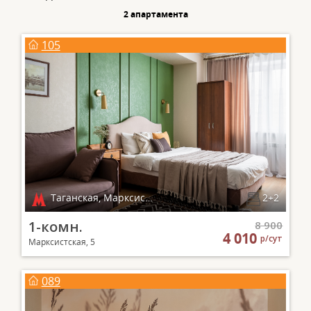
2 апартаментa
105
Таганская, Марксистская
2+2
1-комн.
8 900
4 010
р/сут
Марксистская, 5
089