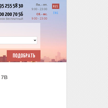
95 255 58 30
Пн. - пт.
RUS
9:00 - 23:00
00 200 70 56
ENG
Сб. - вс.
9:00 - 23:00
нок бесплатный
 7В