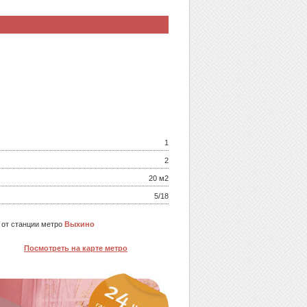
1
2
20 м
2
5/18
 от станции метро
Выхино
Посмотреть на карте метро