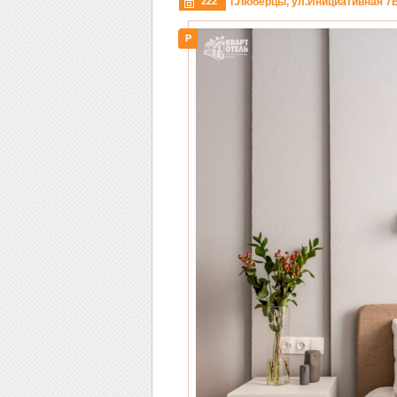
222
г.Люберцы, ул.Инициативная 7
P