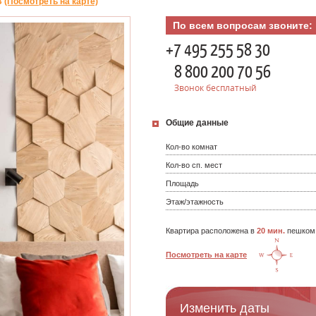
В
(Посмотреть на карте)
По всем вопросам звоните:
+7 495 255 58 30
8 800 200 70 56
Звонок бесплатный
Общие данные
Кол-во комнат
Кол-во сп. мест
Площадь
Этаж/этажность
Квартира расположена в
20 мин.
пешком
Посмотреть на карте
Изменить даты