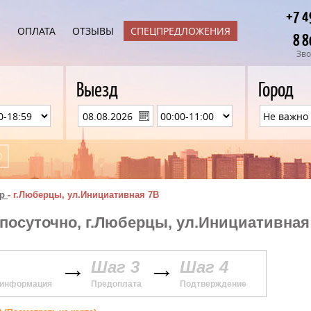
+7 4
Ы
ОПЛАТА
ОТЗЫВЫ
СПЕЦПРЕДЛОЖЕНИЯ
8 8
Зво
Выезд
Город
р
-
г.Люберцы, ул.Инициативная 7В
 посуточно, г.Люберцы, ул.Инициативная
Шаг 3
Шаг 4
 информация
Предоплата
Подтверждение