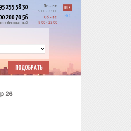
95 255 58 30
Пн. - пт.
RUS
9:00 - 23:00
00 200 70 56
ENG
Сб. - вс.
9:00 - 23:00
нок бесплатный
р 26