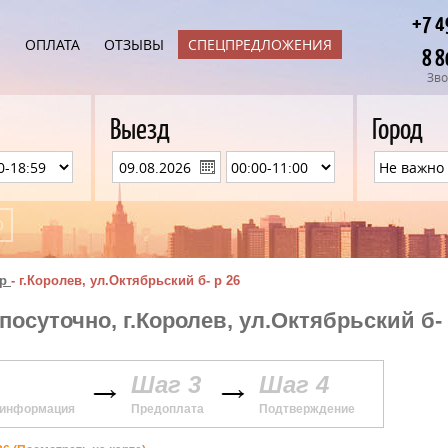
+7 4
Ы
ОПЛАТА
ОТЗЫВЫ
СПЕЦПРЕДЛОЖЕНИЯ
8 8
Зво
Выезд
Город
р
-
г.Королев, ул.Октябрьский б- р 26
посуточно, г.Королев, ул.Октябрьский б- 
Шаг 3
Шаг 4
 информация
Предоплата
Подтверждение