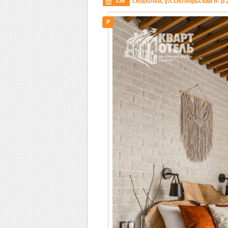
236
г.Королев, ул.Октябрьский б- р 
P