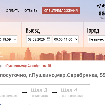
+7 4
Ы
ОПЛАТА
ОТЗЫВЫ
СПЕЦПРЕДЛОЖЕНИЯ
8 8
Зво
Выезд
Город
р
-
г.Пушкино,мкр.Серебрянка, 55
посуточно, г.Пушкино,мкр.Серебрянка, 5
Шаг 3
Шаг 4
 информация
Предоплата
Подтверждение