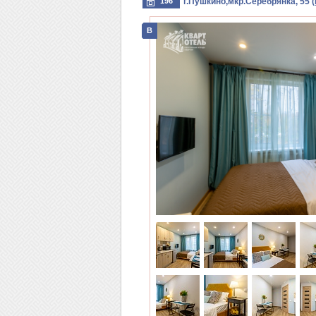
196
г.Пушкино,мкр.Серебрянка, 55
B