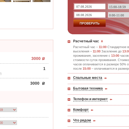
Расчетный час
Расчетный час –
11:00
Стандартное в
выселения –
11:00
Заселение до
13:0
проживания, заселение с
13:00
часов
3000
стоимости суток проживания. Стоимо
часов оплачивается в размере 50% о
1
после
15:00
– оплачивается в размер
0)
Спальные места
3000
Бытовая техника
Телефон и интернет
Комфорт
Что рядом