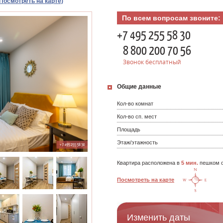
(Посмотреть на карте)
По всем вопросам звоните:
+7 495 255 58 30
8 800 200 70 56
Звонок бесплатный
Общие данные
Кол-во комнат
Кол-во сп. мест
Площадь
Этаж/этажность
Квартира расположена в
5 мин.
пешком о
Посмотреть на карте
Изменить даты