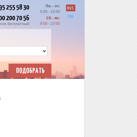
95 255 58 30
Пн. - пт.
RUS
9:00 - 23:00
00 200 70 56
ENG
Сб. - вс.
9:00 - 23:00
нок бесплатный
5