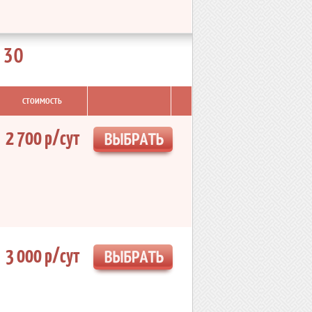
 30
СТОИМОСТЬ
2 700 р/сут
3 000 р/сут