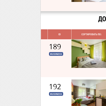
ДО
ID
СОРТИРОВАТЬ ПО:
189
BUSINESS
192
BUSINESS