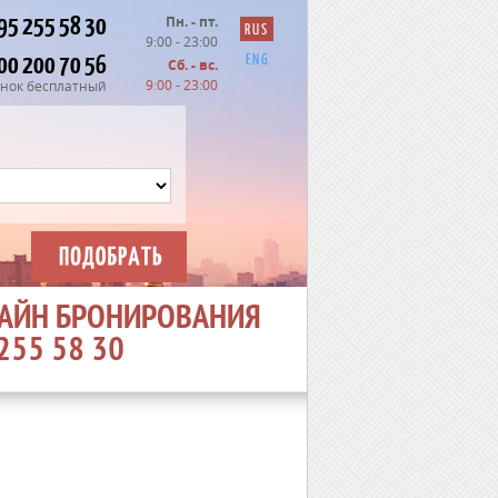
95 255 58 30
Пн. - пт.
RUS
9:00 - 23:00
00 200 70 56
ENG
Сб. - вс.
9:00 - 23:00
нок бесплатный
АЙН БРОНИРОВАНИЯ
 255 58 30