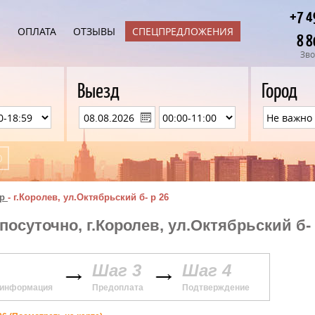
+7 4
Ы
ОПЛАТА
ОТЗЫВЫ
СПЕЦПРЕДЛОЖЕНИЯ
8 8
Зво
Выезд
Город
р
-
г.Королев, ул.Октябрьский б- р 26
посуточно, г.Королев, ул.Октябрьский б- 
Шаг 3
Шаг 4
 информация
Предоплата
Подтверждение