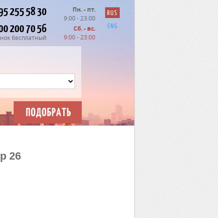
95 255 58 30
Пн. - пт.
RUS
9:00 - 23:00
00 200 70 56
ENG
Сб. - вс.
9:00 - 23:00
нок бесплатный
р 26