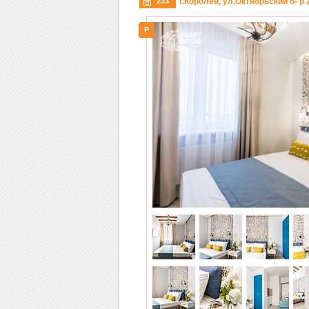
233
г.Королев, ул.Октябрьский б- р 
P