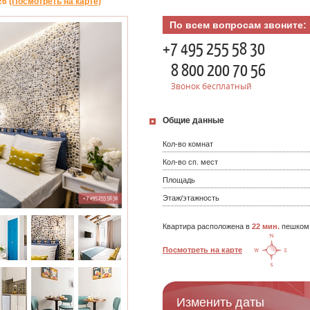
26
(Посмотреть на карте)
По всем вопросам звоните:
+7 495 255 58 30
8 800 200 70 56
Звонок бесплатный
Общие данные
Кол-во комнат
Кол-во сп. мест
Площадь
Этаж/этажность
Квартира расположена в
22 мин.
пешком
Посмотреть на карте
Изменить даты