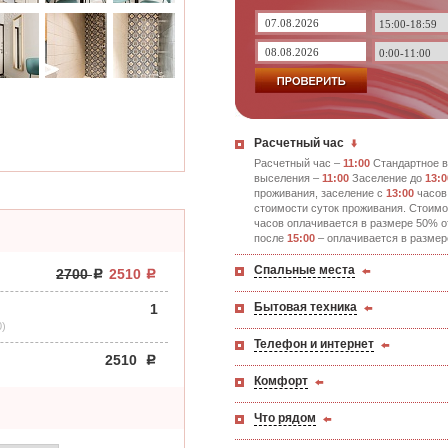
Расчетный час
Расчетный час –
11:00
Стандартное в
выселения –
11:00
Заселение до
13:0
проживания, заселение с
13:00
часов
стоимости суток проживания. Стоимо
часов оплачивается в размере 50% о
после
15:00
– оплачивается в размер
Спальные места
2700
2510
Бытовая техника
1
0)
Телефон и интернет
2510
Комфорт
Что рядом