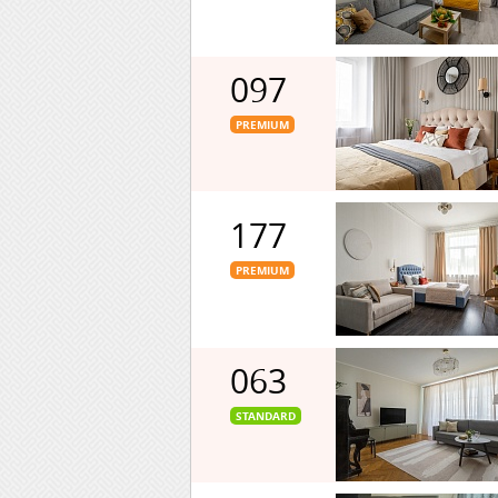
097
PREMIUM
177
PREMIUM
063
STANDARD