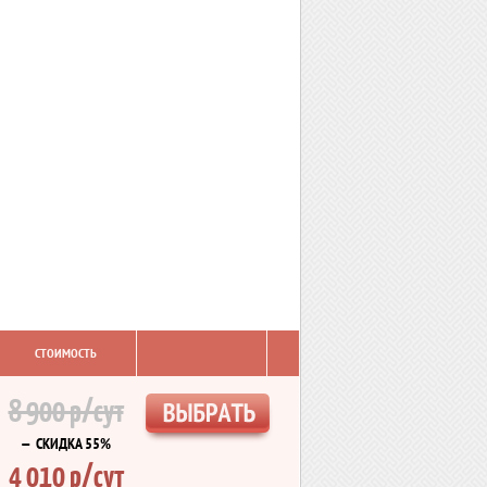
СТОИМОСТЬ
8 900 р/сут
— СКИДКА 55%
4 010 р/сут