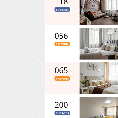
118
BUSINESS
056
PREMIUM
065
PREMIUM
200
BUSINESS