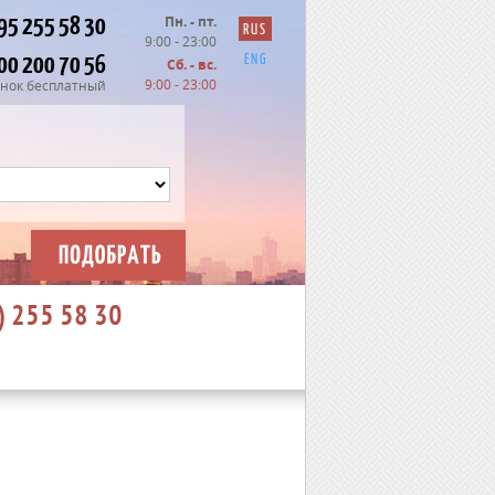
95 255 58 30
Пн. - пт.
RUS
9:00 - 23:00
00 200 70 56
ENG
Сб. - вс.
9:00 - 23:00
нок бесплатный
) 255 58 30