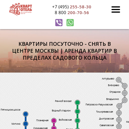
+7 (495)
255-58-30
8 800
200-70-56
КВАРТИРЫ ПОСУТОЧНО - СНЯТЬ В
ЦЕНТРЕ МОСКВЫ | АРЕНДА КВАРТИР В
ПРЕДЕЛАХ САДОВОГО КОЛЬЦА
Алтуфьево
Бибирево
Отрадное
Владыкино
Речной вокзал
Петровско-Разумовская
Пятницкое шоссе
Водный стадион
Тимирязевская
Дмитровская
Войковская
Планерная
Ма
Митино
Савеловская
Сходненская