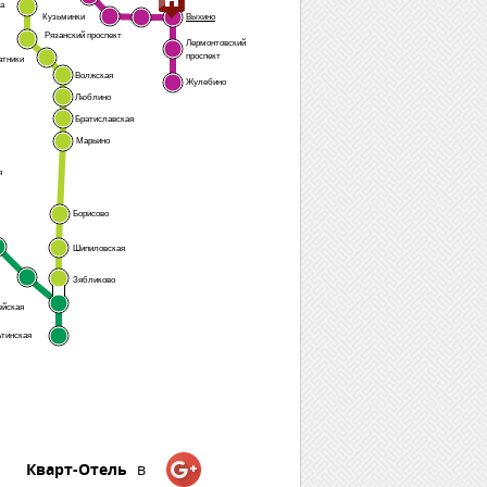
а
Кузьминки
Выхино
Рязанский проспект
Лермонтовский
проспект
атники
Волжская
Жулебино
Люблино
Братиславская
Марьино
я
Борисово
Шипиловская
Зябликово
ейская
тинская
Кварт-Отель
в