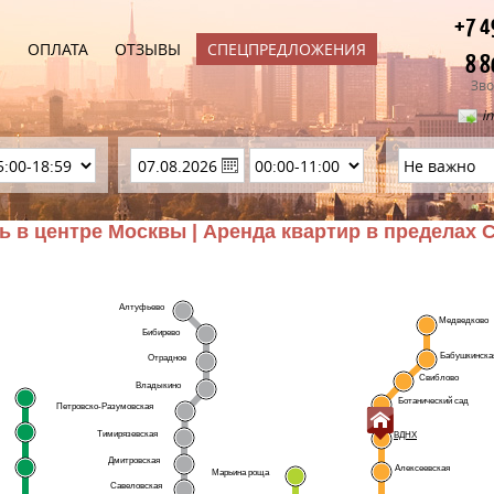
+7 4
Ы
ОПЛАТА
ОТЗЫВЫ
СПЕЦПРЕДЛОЖЕНИЯ
8 8
Зво
i
ь в центре Москвы | Аренда квартир в пределах 
Алтуфьево
Медведково
Бибирево
Бабушкинска
Отрадное
Свиблово
Владыкино
Ботанический сад
Петровско-Разумовская
Тимирязевская
ВДНХ
Дмитровская
Алексеевская
Марьина роща
Савеловская