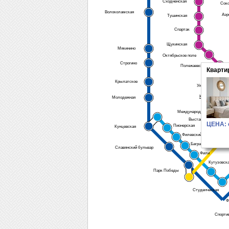
Сходненская
Сок
Волоколамская
Аэр
Тушинская
Спартак
Щукинская
Мякинино
Октябрьское поле
Строгино
Полежаевская
Кварти
Беговая
Крылатское
Улица 1905 года
Краснопресненс
Молодежная
Международная
Д
Выставочная
ЦЕНА: 
Пионерская
Кунцевская
Филевский парк
Багратионовская
Славянский бульвар
Фили
Кутузовск
Парк Победы
Студенческая
Ф
Спорти