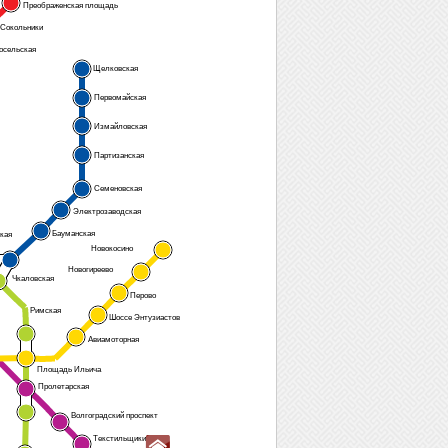
Преображенская площадь
Сокольники
осельская
Щелковская
Первомайская
Измайловская
Партизанская
Семеновская
Электрозаводская
Бауманская
кая
Новокосино
Новогиреево
Чкаловская
Перово
Римская
Шоссе Энтузиастов
Авиамоторная
Площадь Ильича
Пролетарская
Волгоградский проспект
Текстильщики