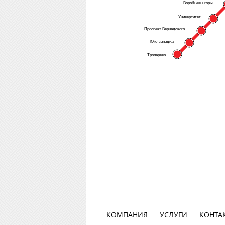
Воробьевы горы
Университет
Проспект Вернадского
Юго-западная
Тропарево
КОМПАНИЯ
УСЛУГИ
КОНТА