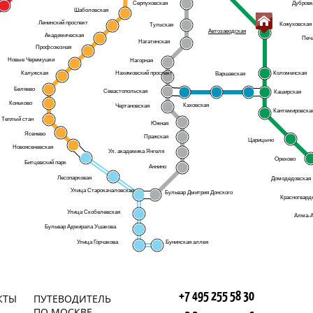
Серпуховская
Дубровк
Шаболовская
Ленинский проспект
Кожуховская
Тульская
Автозаводская
Академическая
Печ
Нагатинская
Профсоюзная
Новые Черемушки
Нагорная
Калужская
Нахимовский проспект
Коломенская
Варшавская
Беляево
Севастопольская
Каширская
Коньково
Каховская
Чертановская
Кантемировска
Теплый стан
Южная
Ясенево
Пражская
Царицыно
Новоясеневская
Ул. академика Янгеля
Орехово
Битцевский парк
Аннино
Лесопарковая
Домодедовская
Улица Старокачаловская
Бульвар Дмитрия Донского
Красногвард
Улица Скобелевская
Алма-А
Бульвар Адмирала Ушакова
Улица Горчакова
Бунинская аллея
+7 495 255 58 30
КТЫ
ПУТЕВОДИТЕЛЬ
ПО МОСКВЕ