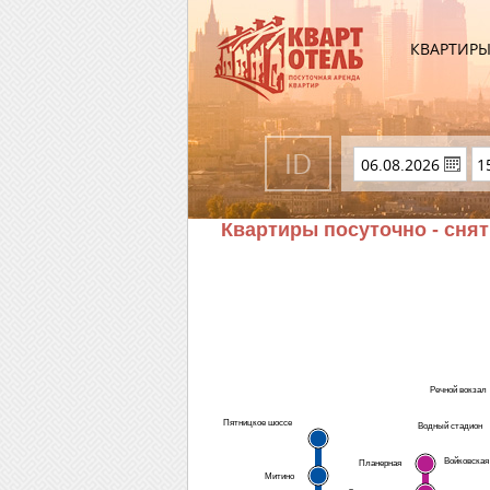
КВАРТИР
Квартиры посуточно - снят
Речной вокзал
Пятницкое шоссе
Водный стадион
Войковская
Планерная
Митино