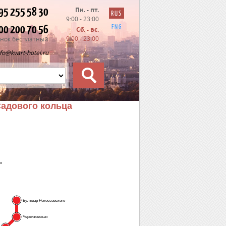
95 255 58 30
Пн. - пт.
RUS
9:00 - 23:00
00 200 70 56
ENG
Сб. - вс.
9:00 - 23:00
нок бесплатный
nfo@kvart-hotel.ru
Садового кольца
я
Бульвар Рокоссовского
Черкизовская