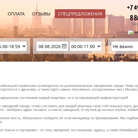
+7 4
Ы
ОПЛАТА
ОТЗЫВЫ
СПЕЦПРЕДЛОЖЕНИЯ
8 8
Зво
i
 небольшой справочник-путеводитель по развлекательным заведениям города. Ниже пре
встретиться с друзьями, а также карту самых популярных экскурсионных мест Москвы
 идеальным состоянием каждой квартиры, но и за окружающей инфраструктурой.
 заведений города, чтобы составить для каждой квартиры свою собственную карту до
ть - выберите адрес на карте, и список заведений, от музеев до ночных клубов, появит
енного места, обязательно сообщите об этом менеджеру по бронированию. Мы подбе
а.
т поиска и сортировки – по типу заведения, его названию, адресу, а также ближайшей