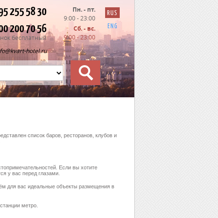
95 255 58 30
Пн. - пт.
RUS
9:00 - 23:00
00 200 70 56
ENG
Сб. - вс.
9:00 - 23:00
нок бесплатный
nfo@kvart-hotel.ru
дставлен список баров, ресторанов, клубов и
.
стопримечательностей. Если вы хотите
ся у вас перед глазами.
рём для вас идеальные объекты размещения в
 станции метро.