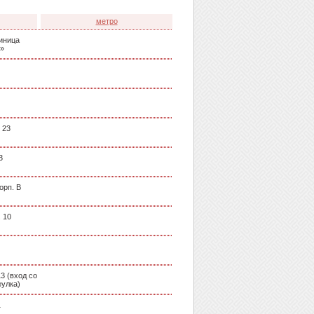
метро
тиница
»
 23
3
орп. В
 10
3 (вход со
еулка)
1