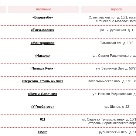
названию
адресу
«Бирштубе»
Олимпийский пр., д. 18/1, гос
«Ренессанс Moscow Hotel
«Ёлки-палки»
ул. Б.Грузинская. д. 1
«Монтероссо»
Таганская пл., д. 10/2
«Никала»
ул. Сергия Радонежского, д.
«Папаша Рейн»
ул. Земляной Вал, д. 58/2
«Персона. Стиль жизни»
Котельническая наб., д. 1/15, к
«Печки-Лавочки»
ул. Нижняя Радищевская, д.
«У Горбатого»
ул. Щипок, д. 22
011
ул. Садовая Триумфальная, д. 10/1
стороны Воротниковского пер
1More
Трубниковский пер., д. 1