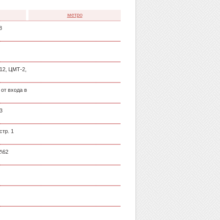
метро
8
12, ЦМТ-2,
 от входа в
3
стр. 1
2\62