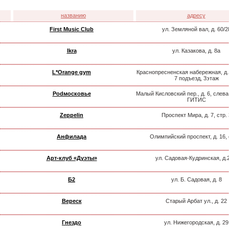
названию
адресу
First Music Club
ул. Земляной вал, д. 60/2
Ikra
ул. Казакова, д. 8a
L*Orange gym
Краснопресненская набережная, д.
7 подъезд, 3этаж
Podмосковье
Малый Кисловский пер., д. 6, слева
ГИТИС
Zeppelin
Проспект Мира, д. 7, стр. 
Анфилада
Олимпийский проспект, д. 16, 
Арт-клуб «Дуэты»
ул. Садовая-Кудринская, д.
Б2
ул. Б. Садовая, д. 8
Вереск
Старый Арбат ул., д. 22
Гнездо
ул. Нижегородская, д. 29