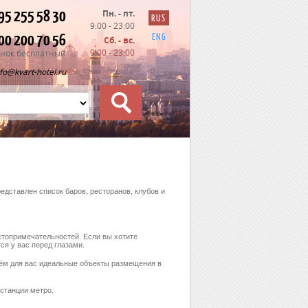
95 255 58 30
Пн. - пт.
RUS
9:00 - 23:00
00 200 70 56
ENG
Сб. - вс.
9:00 - 23:00
нок бесплатный
nfo@kvart-hotel.ru
дставлен список баров, ресторанов, клубов и
.
стопримечательностей. Если вы хотите
ся у вас перед глазами.
рём для вас идеальные объекты размещения в
 станции метро.