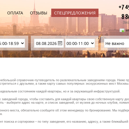
+7 4
Ы
ОПЛАТА
ОТЗЫВЫ
СПЕЦПРЕДЛОЖЕНИЯ
8 8
Зво
i
 небольшой справочник-путеводитель по развлекательным заведениям города. Ниже пре
встретиться с друзьями, а также карту самых популярных экскурсионных мест Москвы
 идеальным состоянием каждой квартиры, но и за окружающей инфраструктурой.
 заведений города, чтобы составить для каждой квартиры свою собственную карту до
ть - выберите адрес на карте, и список заведений, от музеев до ночных клубов, появит
енного места, обязательно сообщите об этом менеджеру по бронированию. Мы подбе
а.
т поиска и сортировки – по типу заведения, его названию, адресу, а также ближайшей