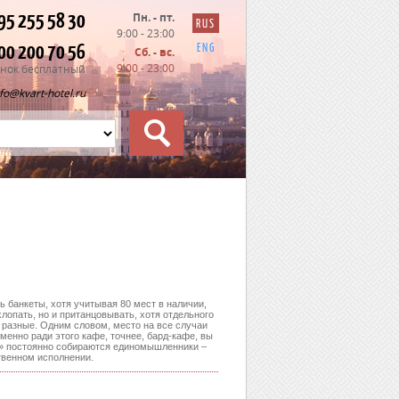
95 255 58 30
Пн. - пт.
RUS
9:00 - 23:00
00 200 70 56
ENG
Сб. - вс.
9:00 - 23:00
нок бесплатный
nfo@kvart-hotel.ru
ь банкеты, хотя учитывая 80 мест в наличии,
лопать, но и пританцовывать, хотя отдельного
е разные. Одним словом, место на все случаи
менно ради этого кафе, точнее, бард-кафе, вы
е» постоянно собираются единомышленники –
твенном исполнении.