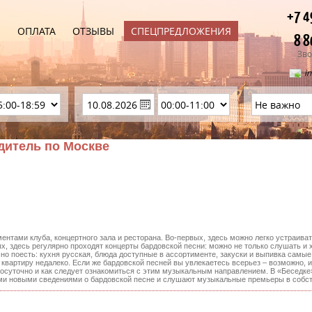
+7 4
Ы
ОПЛАТА
ОТЗЫВЫ
СПЕЦПРЕДЛОЖЕНИЯ
8 8
Зво
i
дитель по Москве
нтами клуба, концертного зала и ресторана. Во-первых, здесь можно легко устраиват
х, здесь регулярно проходят концерты бардовской песни: можно не только слушать и х
усно поесть: кухня русская, блюда доступные в ассортименте, закуски и выпивка самы
 квартиру недалеко. Если же бардовской песней вы увлекаетесь всерьез – возможно, и
посуточно и как следует ознакомиться с этим музыкальным направлением. В «Беседк
ыми новыми сведениями о бардовской песне и слушают музыкальные премьеры в собс