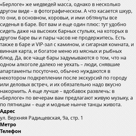
«Берлоге» же медведей масса, однако в несколько
другом виде – в фотографическом. А что касается шкур,
то они, в основном, коровьи, и ими обтянуты все
сиденья в баре. Вот вам и еще один плюс: тут удобно
сидеть даже на высоких барных стульях, на которых в
другом баре вы и пары часов не продержитесь. Есть
также в баре и VIP-зал с камином, и сигарная комната, и
винная карта, и богатое меню из мясных и рыбных
блюд. Да, все чаще бары задумываются о том, что на
одном алкоголе далеко не уехать – люди, снявшие
апартаменты посуточно, обычно нуждаются в
некотором подкреплении после экскурсий по городу
или деловых встреч, и их обязательно надо вкусно
накормить. А еще лучше – вдобавок развлечь: в
«Берлоге» по вечерам вам предлагают живую музыку, а
по пятницам – еще и модные нынче танцы живота.
Адрес
ул. Верхняя Радищевская, 9а, стр. 1
Метро
Телефон