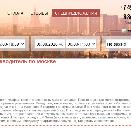
+7 4
Ы
ОПЛАТА
ОТЗЫВЫ
СПЕЦПРЕДЛОЖЕНИЯ
8 8
Зво
i
теводитель по Москве
стить «кафе», хотя это слово есть даже в названии. Просто редко где можно встретит
образные развлечения. Между тем, такое место, похоже, существует, и это «Pomme-c
, как и вы – на кухне своей квартиры на сутки, и каждый раз добавляет в меню что-ни
евозможно обнаружить тот же перечень блюд! И это еще не все: периодически «Pomme-
тметить, что расслабиться и отдохнуть помогают не только музыкальная программа, ж
онах. Глаз просто радуется! Залы (а их в кафе два) достаточно камерные по сути, н
елям, снявшим неподалеку апартаменты посуточно, танцевать и веселиться.