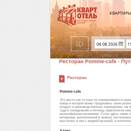
КВАРТИР
Ресторан Pomme-cafe - Пу
Ресторан
Pomme-cafe
Это место как-то язык не поворачивается окре
повар и которое может предложить такие разно
колдует в производственных помещениях так же
туда в понедельник и пятницу, практически н
разнообразные вечеринки. Стоит здесь также о
интерьера, выполненный в нежных пастельных т
выступать в них с модной музыкой, а посетит
Адрес