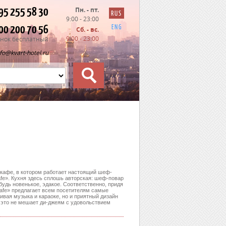
95 255 58 30
Пн. - пт.
RUS
9:00 - 23:00
00 200 70 56
ENG
Сб. - вс.
9:00 - 23:00
нок бесплатный
nfo@kvart-hotel.ru
ь кафе, в котором работает настоящий шеф-
afe». Кухня здесь сплошь авторская: шеф-повар
будь новенькое, эдакое. Соответственно, придя
cafe» предлагает всем посетителям самые
ивая музыка и караоке, но и приятный дизайн
о это не мешает ди-джеям с удовольствием