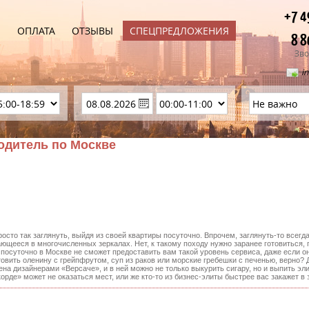
+7 4
Ы
ОПЛАТА
ОТЗЫВЫ
СПЕЦПРЕДЛОЖЕНИЯ
8 8
Зво
i
водитель по Москве
росто так заглянуть, выйдя из своей квартиры посуточно. Впрочем, заглянуть-то всегд
жающееся в многочисленных зеркалах. Нет, к такому походу нужно заранее готовиться
 посуточно в Москве не сможет предоставить вам такой уровень сервиса, даже если 
товить оленину с грейпфрутом, суп из раков или морские гребешки с печенью, верно? Д
ена дизайнерами «Версаче», и в ней можно не только выкурить сигару, но и выпить эл
орде» может не оказаться мест, или же кто-то из бизнес-элиты быстрее вас закажет в з