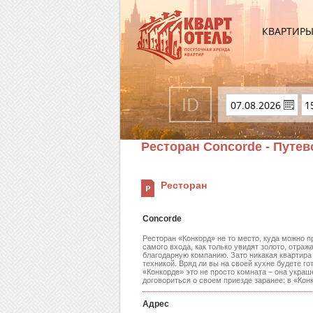
КВАРТИР
Ресторан Concorde - Путе
Ресторан
Concorde
Ресторан «Конкорд» не то место, куда можно п
самого входа, как только увидят золото, отра
благодарную компанию. Зато никакая квартира
техникой. Вряд ли вы на своей кухне будете го
«Конкорде» это не просто комната – она украш
договориться о своем приезде заранее: в «Конк
Адрес