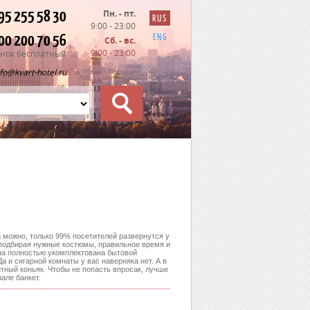
95 255 58 30
Пн. - пт.
RUS
9:00 - 23:00
00 200 70 56
ENG
Сб. - вс.
9:00 - 23:00
нок бесплатный
nfo@kvart-hotel.ru
а можно, только 99% посетителей развернутся у
, подбирая нужные костюмы, правильное время и
она полностью укомплектована бытовой
а и сигарной комнаты у вас наверняка нет. А в
итный коньяк. Чтобы не попасть впросак, лучше
але банкет.