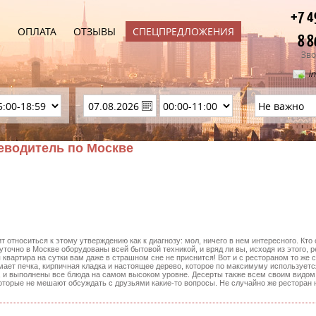
+7 4
Ы
ОПЛАТА
ОТЗЫВЫ
СПЕЦПРЕДЛОЖЕНИЯ
8 8
Зво
i
теводитель по Москве
 относиться к этому утверждению как к диагнозу: мол, ничего в нем интересного. Кто 
очно в Москве оборудованы всей бытовой техникой, и вряд ли вы, исходя из этого, 
 квартира на сутки вам даже в страшном сне не приснится! Вот и с рестораном то же 
мает печка, кирпичная кладка и настоящее дерево, которое по максимуму используетс
и выполнены все блюда на самом высоком уровне. Десерты также всем своим видом (
торые не мешают обсуждать с друзьями какие-то вопросы. Не случайно же ресторан н