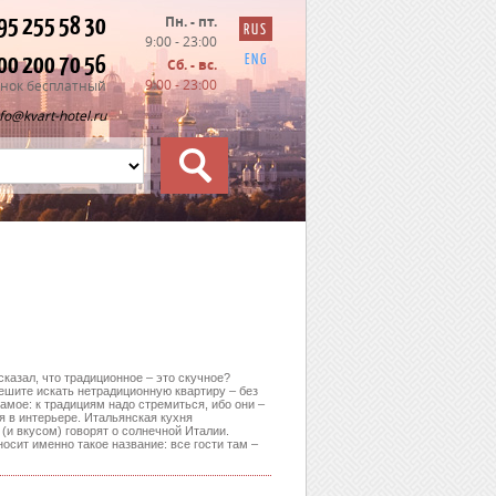
95 255 58 30
Пн. - пт.
RUS
9:00 - 23:00
00 200 70 56
ENG
Сб. - вс.
9:00 - 23:00
нок бесплатный
nfo@kvart-hotel.ru
сказал, что традиционное – это скучное?
решите искать нетрадиционную квартиру – без
самое: к традициям надо стремиться, ибо они –
я в интерьере. Итальянская кухня
и вкусом) говорят о солнечной Италии.
осит именно такое название: все гости там –