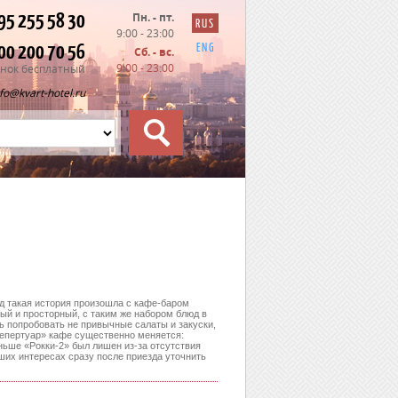
95 255 58 30
Пн. - пт.
RUS
9:00 - 23:00
00 200 70 56
ENG
Сб. - вс.
9:00 - 23:00
нок бесплатный
nfo@kvart-hotel.ru
ад такая история произошла с кафе-баром
лый и просторный, с таким же набором блюд в
ь попробовать не привычные салаты и закуски,
«репертуар» кафе существенно меняется:
аньше «Рокки-2» был лишен из-за отсутствия
ших интересах сразу после приезда уточнить