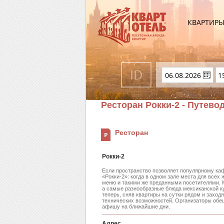
КВАРТИР
Ресторан Рокки-2 - Путево
Ресторан
Рокки-2
Если пространство позволяет популярному каф
«Рокки-2»: когда в одном зале места для всех
меню и такими же преданными посетителями. М
а самые разнообразные блюда мексиканской кух
теперь, сняв квартиры на сутки рядом и заход
технических возможностей. Организаторы обещ
афишу на ближайшие дни.
Адрес