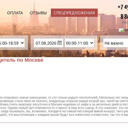
+7 4
Ы
ОПЛАТА
ОТЗЫВЫ
СПЕЦПРЕДЛОЖЕНИЯ
8 8
Зво
i
дитель по Москве
е открывать новые помещения, то это только радует посетителей. Несколько лет наз
 желающих стало явно не хватать, владельцы открыли рядом второй зал, такой же свет
ожно снять квартиру посуточно в Москве недалеко от кафе и за несколько дней успет
ни. Одним новый зал отличается от старого: в нем есть сцена. А это означает, что 
я сюда поужинать, вы, возможно, попадете на самый настоящий живой концерт, чего р
ают, что выступающие с каждым разом будут все известнее и известнее, так что в ва