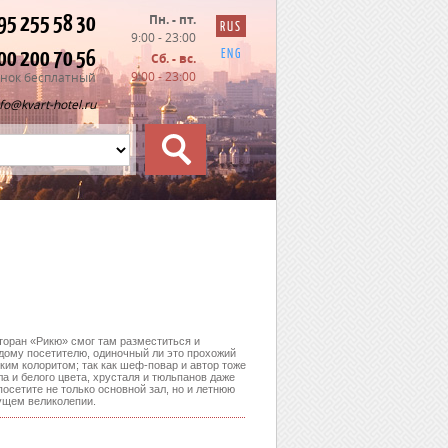
95 255 58 30
Пн. - пт.
RUS
9:00 - 23:00
00 200 70 56
ENG
Сб. - вс.
9:00 - 23:00
нок бесплатный
nfo@kvart-hotel.ru
сторан «Рикю» смог там разместиться и
ждому посетителю, одиночный ли это прохожий
ким колоритом; так как шеф-повар и автор тоже
ла и белого цвета, хрусталя и тюльпанов даже
посетите не только основной зал, но и летнюю
ущем великолепии.