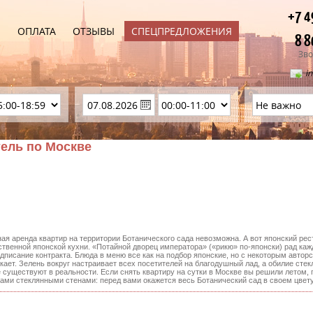
+7 4
Ы
ОПЛАТА
ОТЗЫВЫ
СПЕЦПРЕДЛОЖЕНИЯ
8 8
Зво
i
тель по Москве
ная аренда квартир на территории Ботанического сада невозможна. А вот японский ре
ственной японской кухни. «Потайной дворец императора» («рикю» по-японски) рад ка
писание контракта. Блюда в меню все как на подбор японские, но с некоторым авторс
кает. Зелень вокруг настраивает всех посетителей на благодушный лад, а обилие стек
е существуют в реальности. Если снять квартиру на сутки в Москве вы решили летом, 
ами стеклянными стенами: перед вами окажется весь Ботанический сад в своем цвет