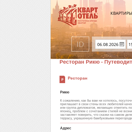
КВАРТИР
Ресторан Рикю - Путеводи
Ресторан
Рикю
К сожалению, как бы вам ни хотелось, посуточ
приглашает в свои стены всех любителей каче
или группа дипломатов, желающих отметить под
японец, проблем с сочетанием стилей не возни
заставляет поверить, что сказки на самом дел
террасу, украшенную бамбуковыми перегородк
Адрес