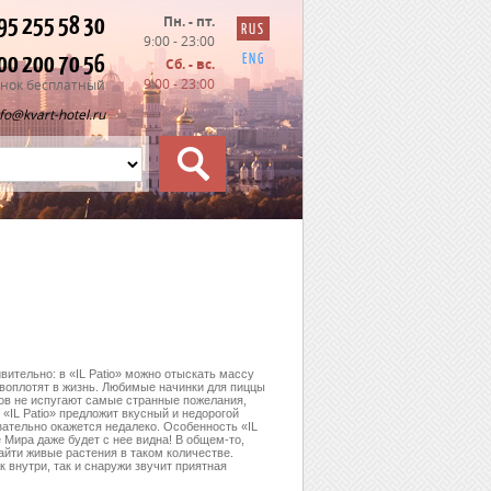
95 255 58 30
Пн. - пт.
RUS
9:00 - 23:00
00 200 70 56
ENG
Сб. - вс.
9:00 - 23:00
нок бесплатный
nfo@kvart-hotel.ru
вительно: в «IL Patio» можно отыскать массу
 воплотят в жизнь. Любимые начинки для пиццы
ров не испугают самые странные пожелания,
 «IL Patio» предложит вкусный и недорогой
зательно окажется недалеко. Особенность «IL
 Мира даже будет с нее видна! В общем-то,
айти живые растения в таком количестве.
 внутри, так и снаружи звучит приятная