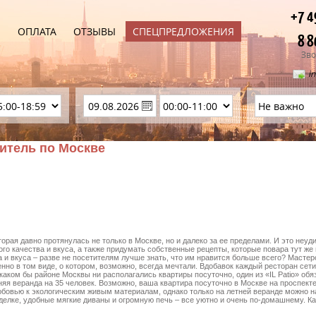
+7 4
Ы
ОПЛАТА
ОТЗЫВЫ
СПЕЦПРЕДЛОЖЕНИЯ
8 8
Зво
i
дитель по Москве
орая давно протянулась не только в Москве, но и далеко за ее пределами. И это неуди
го качества и вкуса, а также придумать собственные рецепты, которые повара тут же
а и вкуса – разве не посетителям лучше знать, что им нравится больше всего? Масте
нно в том виде, о котором, возможно, всегда мечтали. Вдобавок каждый ресторан сети
аком бы районе Москвы ни располагались квартиры посуточно, один из «IL Patio» обя
няя веранда на 35 человек. Возможно, ваша квартира посуточно в Москве на проспекте
юбовью к экологическим живым материалам, однако только на летней веранде можно н
делке, удобные мягкие диваны и огромную печь – все уютно и очень по-домашнему. Как