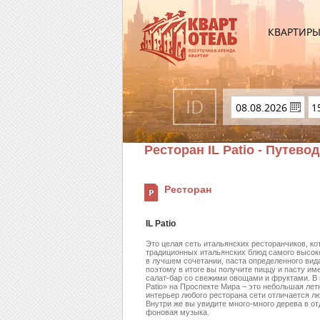
КВАРТИР
Ресторан IL Patio - Путево
Ресторан
IL Patio
Это целая сеть итальянских ресторанчиков, кот
традиционных итальянских блюд самого высоко
в лучшем сочетании, паста определенного вид
поэтому в итоге вы получите пиццу и пасту име
салат-бар со свежими овощами и фруктами. В к
Patio» на Проспекте Мира – это небольшая лет
интерьер любого ресторана сети отличается л
Внутри же вы увидите много-много дерева в от
фоновая музыка.