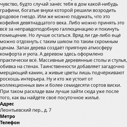
чувство, будто случай занёс тебя в дом какой-нибудь
графини, богатые внуки которой решили возродить
родовое гнездо. Или же можно подумать, что это
кофейня девятнадцатого века. Либо можно принять это
всё за неправдоподобную галлюцинацию и покинуть
помещение. Но лучше остаться. Вряд ли где-либо ещё
можно отдохнуть с таким шиком по таким скромным
ценам. Запах дерева создаёт приятную атмосферу
комфорта и уюта. А деревом здесь оформлено
практически всё. Массивные деревянные столы и стулья,
обивка на стенах. Таинственности добавляет загадочно
мерцающий камин, а живые цветы лишь подчёркивают
роскошь интерьера. Ну и кто же устоит от
коллекционных вин и более семидесяти сортов виски.
При таком раскладе вам лучше зайти сюда уже после
того, как вы найдёте своё посуточное жильё.
Адрес
Леонтьевский пер., д. 7
Метро
Телефон