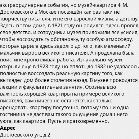
экстраординарные события, но музей-квартира Ф.М.
Достоевского в Москве посвящён как раз таки не
творчеству писателя, и не его взрослой жизни, а детству.
Здесь, в этом доме, в 1821 году он родился, здесь провёл
своё детство, и сотрудники музея приложили все усилия,
чтобы воссоздать ту обстановку, ту особую атмосферу,
которая царила здесь задолго до того, как маленький
мальчик вырос в великого писателя. А проделана была
поистине кропотливая работа. Изначально музей
открыли ещё в 1928 году, но вплоть до 1982 не удавалось
полностью воссоздать реальную картину того, как
выглядел дом более столетия назад. В музее проводятся
лекции и факультативные занятия. Осознав всю
важность хорошей квартиры на примере великого
писателя, вам ничего не останется, как только
арендовать квартиру посуточно, потому что ни одна
гостиница не даст вам такого ощущения домашнего
уюта, как квартира. Пусть и кратковременно.
Адрес
Достоевского ул., д.2