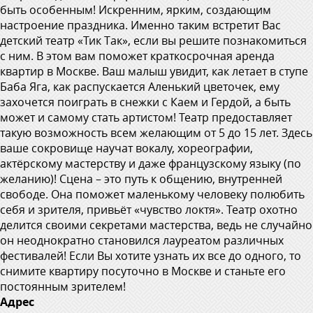
быть особенным! Искренним, ярким, создающим
настроение праздника. Именно таким встретит Вас
детский театр «Тик Так», если вы решите познакомиться
с ним. В этом вам поможет краткосрочная аренда
квартир в Москве. Ваш малыш увидит, как летает в ступе
Баба Яга, как распускается Аленький цветочек, ему
захочется поиграть в снежки с Каем и Гердой, а быть
может и самому стать артистом! Театр предоставляет
такую возможность всем желающим от 5 до 15 лет. Здесь
ваше сокровище научат вокалу, хореографии,
актёрскому мастерству и даже французскому языку (по
желанию)! Сцена – это путь к общению, внутренней
свободе. Она поможет маленькому человеку полюбить
себя и зрителя, привьёт «чувство локтя». Театр охотно
делится своими секретами мастерства, ведь не случайно
он неоднократно становился лауреатом различных
фестивалей! Если Вы хотите узнать их все до одного, то
снимите квартиру посуточно в Москве и станьте его
постоянным зрителем!
Адрес