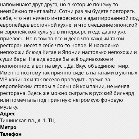
напоминают друг друга, но в которые почему-то
неизбежно тянет зайти. Сотни раз вы будете повторять
себе, что нет ничего интересного в адаптированной под
европейцев восточной кухне, и что смешение японской
и европейской культур в интерьере и еде давно уже
приелось. Но в том то всё и дело что каждый такой
ресторан несёт в себе что-то новое. И насколько
непохожи блюда Китая и Японии настолько непохожи и
суши бары. На вид вроде бы всё одинаковое и
непонятное, а вот на вкус... Да. Вкус объединяет мир.
Именно поэтому так приятно сидеть на татами в уютных
VIP-кабинах и так весело проводить время за
европейским столом в большой компании, не меняя
ресторана. Здесь же можно сыграть в русский бильярд
или помечтать под приятную негромкую фоновую
музыку.
Адрес
Тишинская пл., д. 1, TЦ
Метро
Телефон