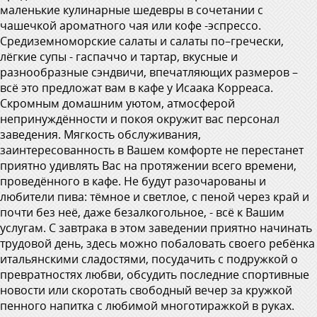
маленькие кулинарные шедевры в сочетании с
чашечкой ароматного чая или кофе -эспрессо.
Средиземноморские салаты и салаты по–гречески,
лёгкие супы - гаспаччо и тартар, вкусные и
разнообразные сэндвичи, впечатляющих размеров –
всё это предложат вам в кафе у Исаака Корреаса.
Скромным домашним уютом, атмосферой
непринуждённости и покоя окружит вас персонал
заведения. Мягкость обслуживания,
заинтересованность в Вашем комфорте не перестанет
приятно удивлять Вас на протяжении всего времени,
проведённого в кафе. Не будут разочарованы и
любители пива: тёмное и светлое, с пеной через край и
почти без неё, даже безалкогольное, - всё к Вашим
услугам. С завтрака в этом заведении приятно начинать
трудовой день, здесь можно побаловать своего ребёнка
итальянскими сладостями, посудачить с подружкой о
превратностях любви, обсудить последние спортивные
новости или скоротать свободный вечер за кружкой
пенного напитка с любимой многотиражкой в руках.