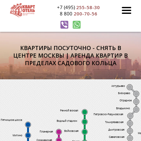
+7 (495)
255-58-30
8 800
200-70-56
КВАРТИРЫ ПОСУТОЧНО - СНЯТЬ В
ЦЕНТРЕ МОСКВЫ | АРЕНДА КВАРТИР В
ПРЕДЕЛАХ САДОВОГО КОЛЬЦА
Алтуфьево
Бибирево
Отрадное
Владыкино
Речной вокзал
Петровско-Разумовская
Пятницкое шоссе
Водный стадион
Тимирязевская
Дмитровская
Войковская
Планерная
Ма
Митино
Савеловская
Сходненская