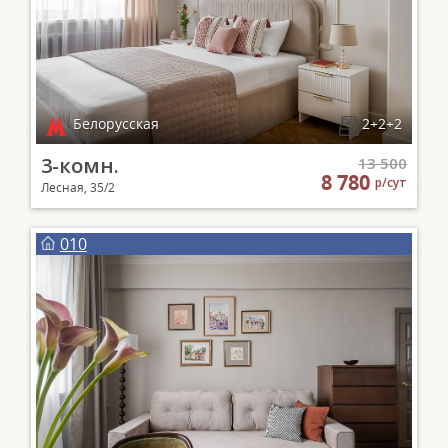
Белорусская
2+2+2
3-комн.
13 500
8 780
р/сут
Лесная, 35/2
010