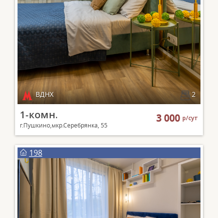
ВДНХ
2
1-комн.
3 000
р/сут
г.Пушкино,мкр.Серебрянка, 55
198