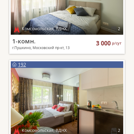
Комсомольская, ВДНХ
2
1-комн.
3 000
р/сут
г.Пушкино, Московский пр-кт, 13
192
Комсомольская, ВДНХ
2