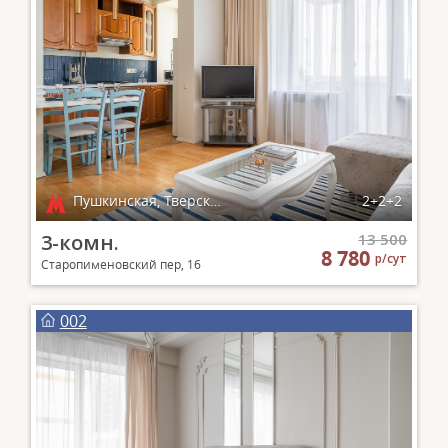
Пушкинская, Тверская, Чеховская, Маяковская
2+2+2
3-комн.
13 500
8 780
р/сут
Старопименовский пер, 16
002