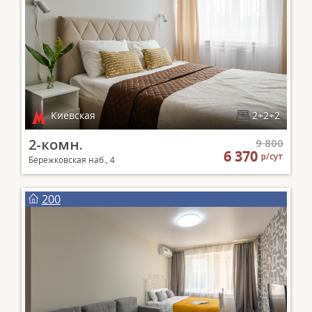
Киевская
2+2+2
2-комн.
9 800
6 370
р/сут
Бережковская наб., 4
200