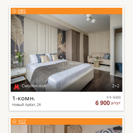
085
Смоленская
2+2
1-комн.
11 500
6 900
р/сут
Новый Арбат, 26
102