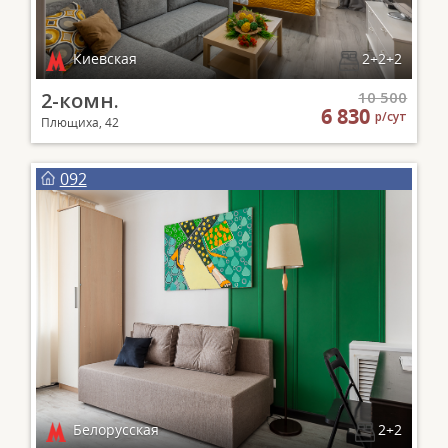
Киевская
2+2+2
2-комн.
10 500
6 830
р/сут
Плющиха, 42
092
Белорусская
2+2