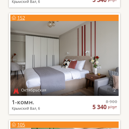
Крымский Вал, 6
152
Октябрьская
2
1-комн.
8 900
5 340
р/сут
Крымский Вал, 6
105