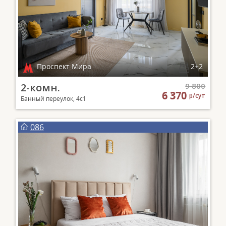
Проспект Мира
2+2
2-комн.
9 800
6 370
р/сут
Банный переулок, 4с1
086