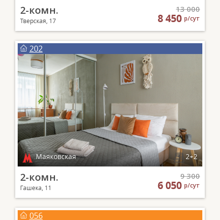
2-комн.
13 000
8 450
р/сут
Тверская, 17
202
Маяковская
2+2
2-комн.
9 300
6 050
р/сут
Гашека, 11
056