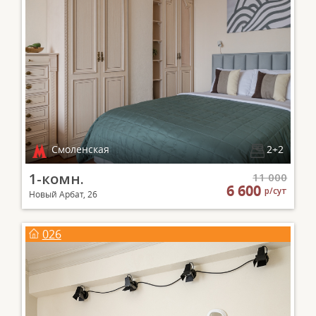
Смоленская
2+2
1-комн.
11 000
6 600
р/сут
Новый Арбат, 26
026