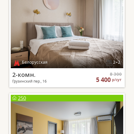
Белорусская
2+2
2-комн.
8 300
5 400
р/сут
Грузинский пер., 16
250