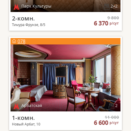
Парк Культуры
2+2
2-комн.
9 800
6 370
р/сут
Тимура Фрунзе, 8/5
078
Арбатская
2
1-комн.
11 000
6 600
р/сут
Новый Арбат, 10