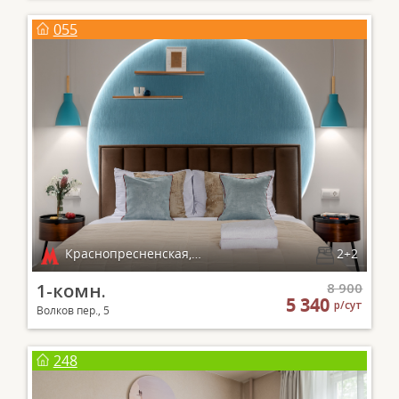
055
Краснопресненская, Баррикадная
2+2
1-комн.
8 900
5 340
р/сут
Волков пер., 5
248