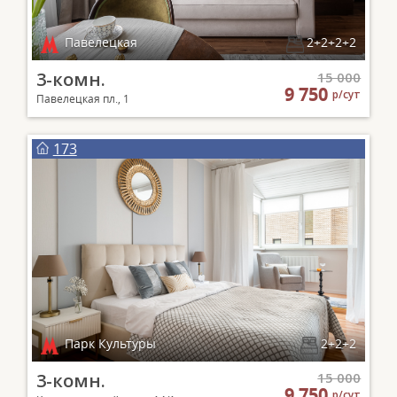
Павелецкая
2+2+2+2
3-комн.
15 000
9 750
р/сут
Павелецкая пл., 1
173
Парк Культуры
2+2+2
3-комн.
15 000
9 750
р/сут