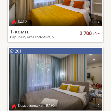
ВДНХ
2
1-комн.
2 700
р/сут
г.Пушкино, мкр.Серебрянка, 55
201
Комсомольская, ВДНХ
2