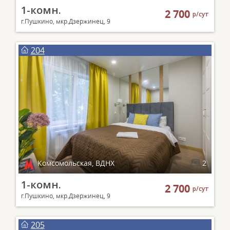
1-комн.
2 700
р/сут
г.Пушкино, мкр.Дзержинец, 9
204
Комсомольская, ВДНХ
2
1-комн.
2 700
р/сут
г.Пушкино, мкр.Дзержинец, 9
205