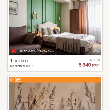
Таганская, Марксистская
2+2
1-комн.
8 900
5 340
р/сут
Марксистская, 5
089