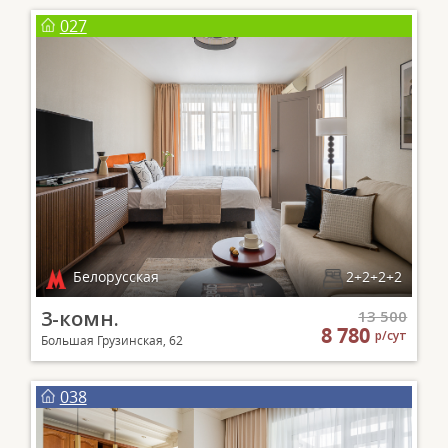
027
Белорусская
2+2+2+2
3-комн.
13 500
8 780
р/сут
Большая Грузинская, 62
038