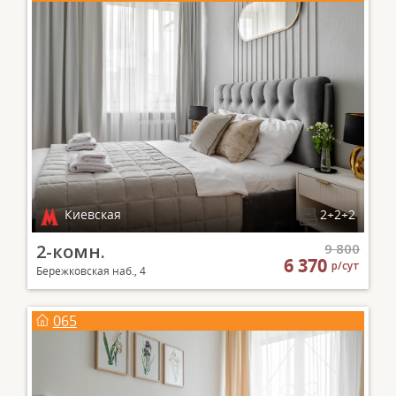
Киевская
2+2+2
2-комн.
9 800
6 370
р/сут
Бережковская наб., 4
065