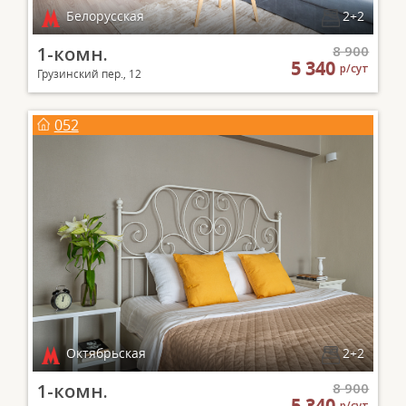
Белорусская
2+2
1-комн.
8 900
5 340
р/сут
Грузинский пер., 12
052
Октябрьская
2+2
1-комн.
8 900
5 340
р/сут