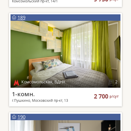
Комсомольский пр-кт, 14/1
189
Комсомольская, ВДНХ
2
1-комн.
2 700
р/сут
г.Пушкино, Московский пр-кт, 13
190