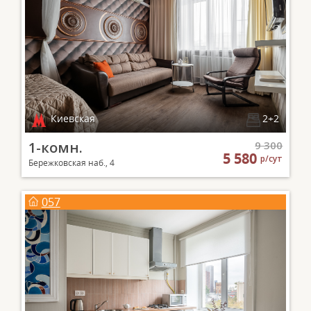
Киевская
2+2
1-комн.
9 300
5 580
р/сут
Бережковская наб., 4
057