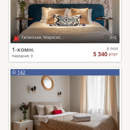
Таганская, Марксистская
2+2
1-комн.
8 900
5 340
р/сут
Народная, 9
142