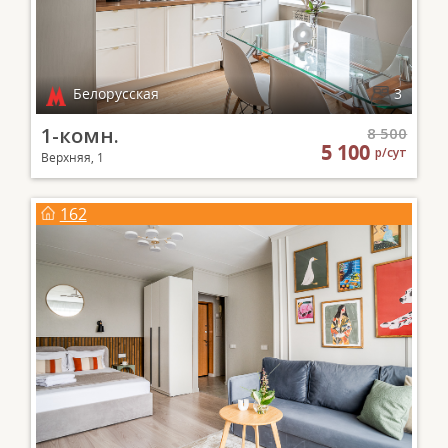
Белорусская
3
1-комн.
8 500
5 100
р/сут
Верхняя, 1
162