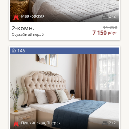
Маяковская
2+2
2-комн.
11 000
7 150
р/сут
Оружейный пер., 5
146
Пушкинская, Тверская, Чеховская
2+2