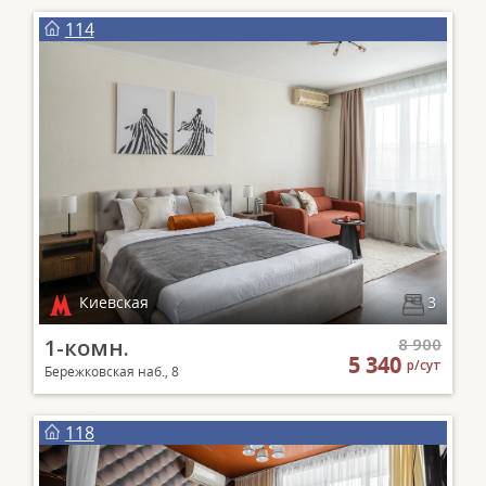
114
Киевская
3
1-комн.
8 900
5 340
р/сут
Бережковская наб., 8
118