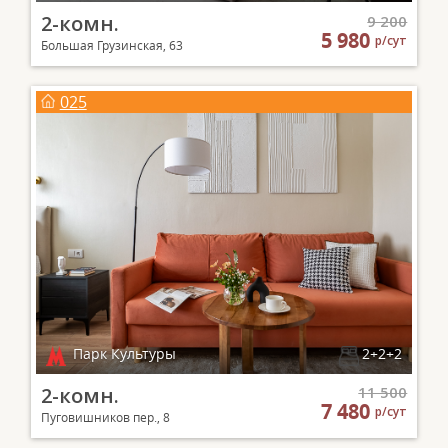
2-комн.
9 200
5 980
р/сут
Большая Грузинская, 63
025
Парк Культуры
2+2+2
2-комн.
11 500
7 480
р/сут
Пуговишников пер., 8