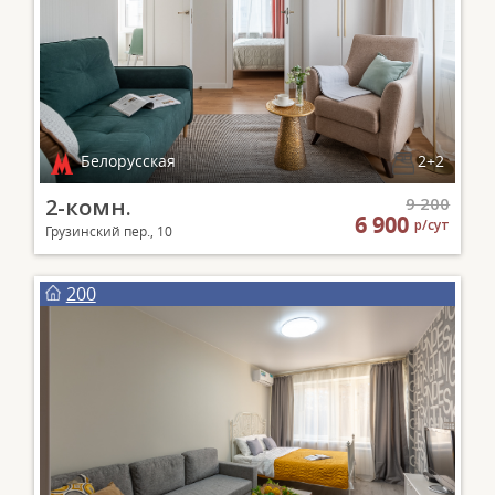
Белорусская
2+2
2-комн.
9 200
6 900
р/сут
Грузинский пер., 10
200