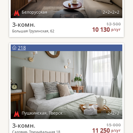
Белорусская
2+2+2+2
3-комн.
13 500
10 130
р/сут
Большая Грузинская, 62
218
Пушкинская, Тверская, Чеховская, Маяковская
2+2+2
3-комн.
15 000
11 250
р/сут
Садовая- Триумфальная,18