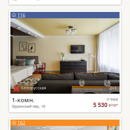
116
Белорусская
2+1
1-комн.
7 900
5 530
р/сут
Грузинский пер., 10
162