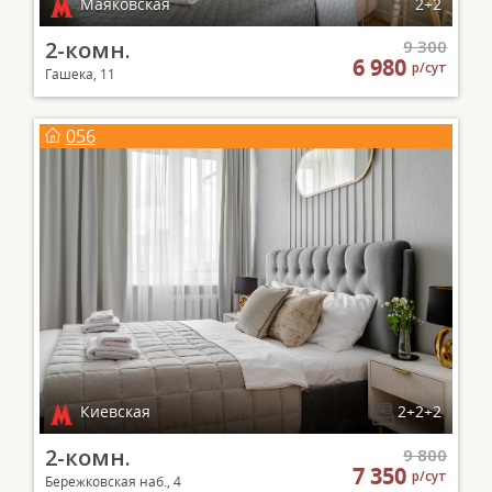
Маяковская
2+2
2-комн.
9 300
6 980
р/сут
Гашека, 11
056
Киевская
2+2+2
2-комн.
9 800
7 350
р/сут
Бережковская наб., 4