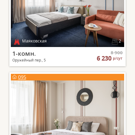
Маяковская
2
1-комн.
8 900
6 230
р/сут
Оружейный пер., 5
095