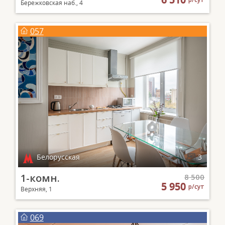
Бережковская наб., 4
057
Белорусская
3
1-комн.
8 500
5 950
р/сут
Верхняя, 1
069