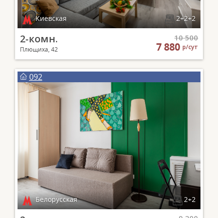
Киевская
2+2+2
2-комн.
10 500
7 880
р/сут
Плющиха, 42
092
Белорусская
2+2