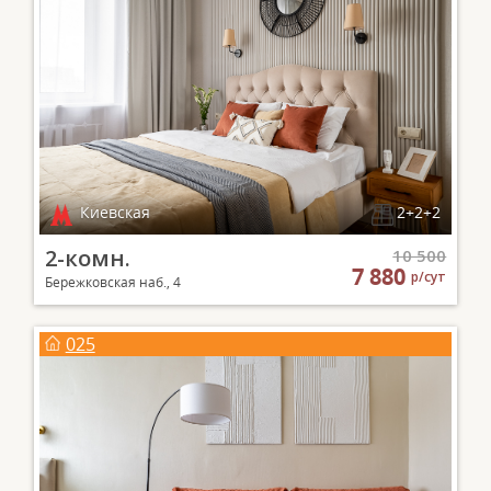
Киевская
2+2+2
2-комн.
10 500
7 880
р/сут
Бережковская наб., 4
025