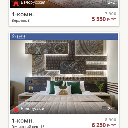
Белорусская
2+2
1-комн.
7 900
5 530
р/сут
Верхняя, 3
039
Белорусская
2+2
1-комн.
8 900
6 230
р/сут
Грузинский пер., 16