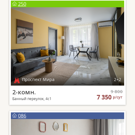
250
Проспект Мира
2+2
2-комн.
9 800
7 350
р/сут
Банный переулок, 4с1
086