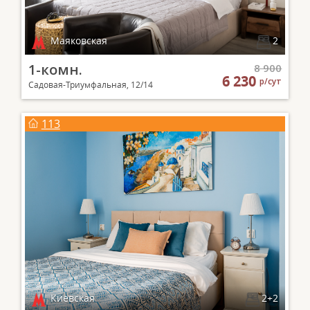
Маяковская
2
1-комн.
8 900
6 230
р/сут
Садовая-Триумфальная, 12/14
113
Киевская
2+2