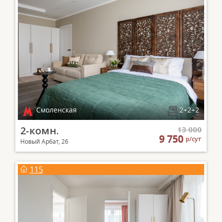
Смоленская
2+2+2
2-комн.
13 000
9 750
р/сут
Новый Арбат, 26
115