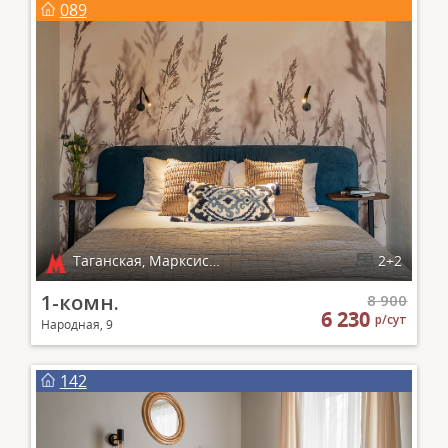
089
Таганская, Марксистская
2+2
1-комн.
8 900
6 230
р/сут
Народная, 9
142