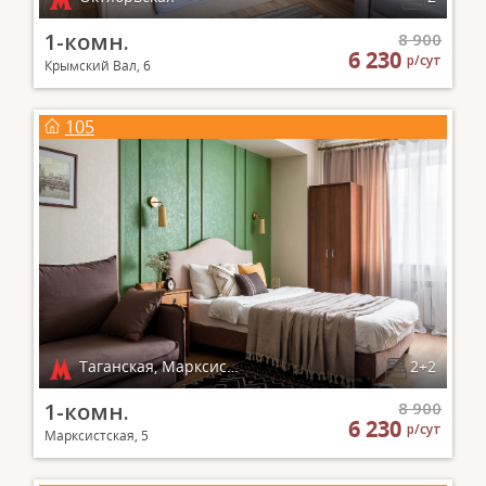
1-комн.
8 900
6 230
р/сут
Крымский Вал, 6
105
Таганская, Марксистская
2+2
1-комн.
8 900
6 230
р/сут
Марксистская, 5