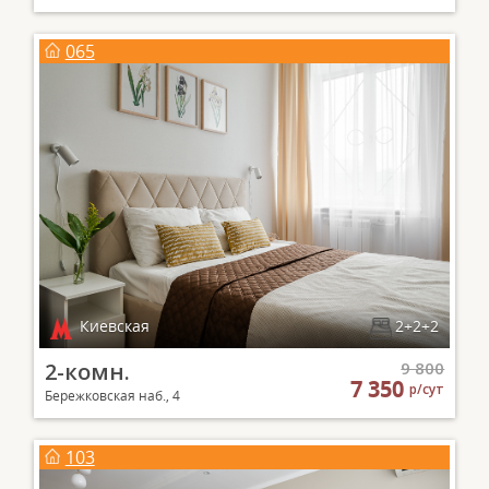
065
Киевская
2+2+2
2-комн.
9 800
7 350
р/сут
Бережковская наб., 4
103