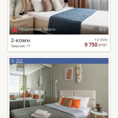
Пушкинская, Тверская, Чеховская
2+2
2-комн.
13 000
9 750
р/сут
Тверская, 17
202