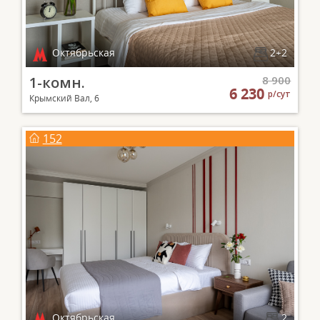
Октябрьская
2+2
1-комн.
8 900
6 230
р/сут
Крымский Вал, 6
152
Октябрьская
2