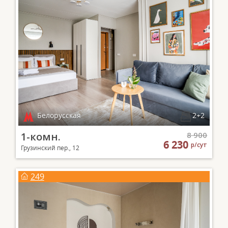
Белорусская
2+2
1-комн.
8 900
6 230
р/сут
Грузинский пер., 12
249