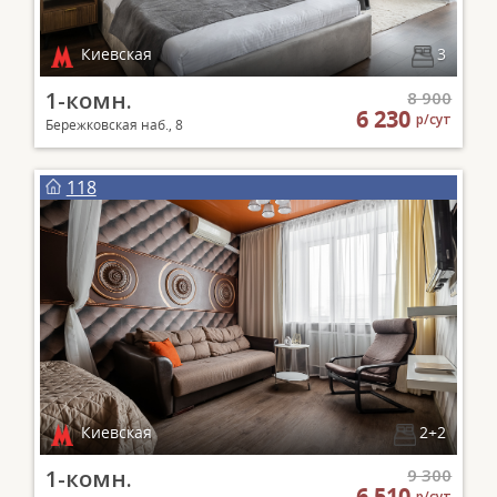
Киевская
3
1-комн.
8 900
6 230
р/сут
Бережковская наб., 8
118
Киевская
2+2
1-комн.
9 300
6 510
р/сут