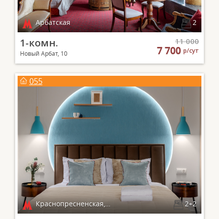
Арбатская
2
1-комн.
11 000
7 700
р/сут
Новый Арбат, 10
055
Краснопресненская, Баррикадная
2+2