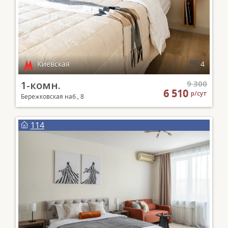
Киевская
4
1-комн.
9 300
6 510
р/сут
Бережковская наб., 8
114