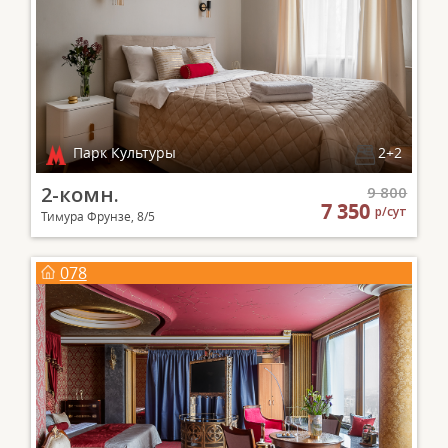
Парк Культуры
2+2
2-комн.
9 800
7 350
р/сут
Тимура Фрунзе, 8/5
078