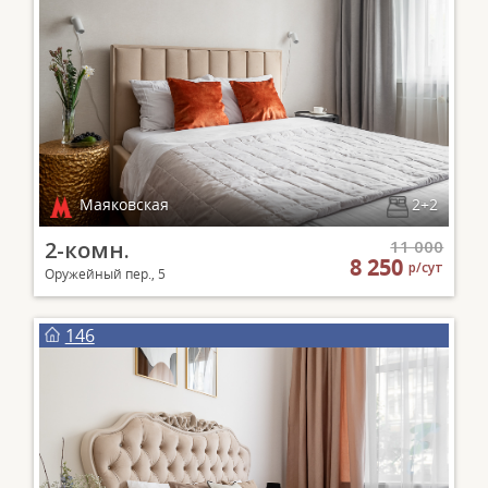
Маяковская
2+2
2-комн.
11 000
8 250
р/сут
Оружейный пер., 5
146