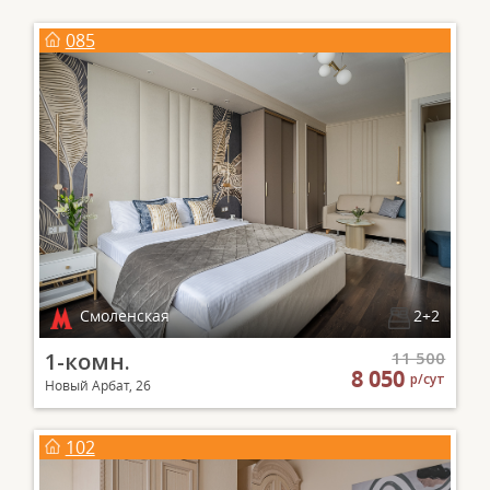
085
Смоленская
2+2
1-комн.
11 500
8 050
р/сут
Новый Арбат, 26
102