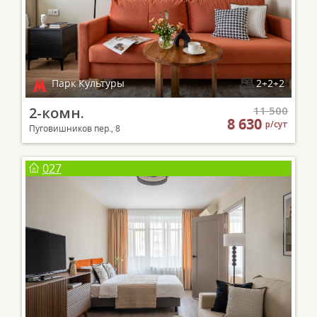
Парк Культуры
2+2+2
2-комн.
11 500
8 630
р/сут
Пуговишников пер., 8
027