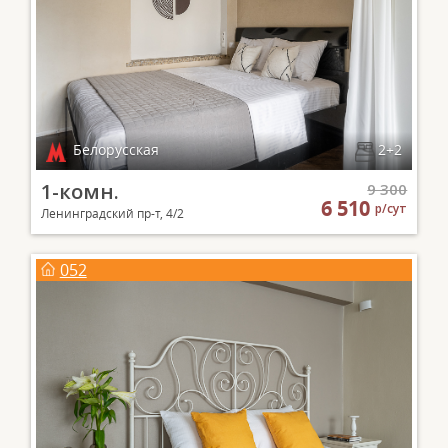
Белорусская
2+2
1-комн.
9 300
6 510
р/сут
Ленинградский пр-т, 4/2
052