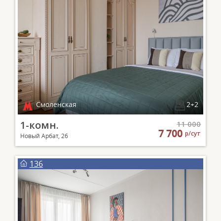
Смоленская
2+2
1-комн.
11 000
7 700
р/сут
Новый Арбат, 26
136