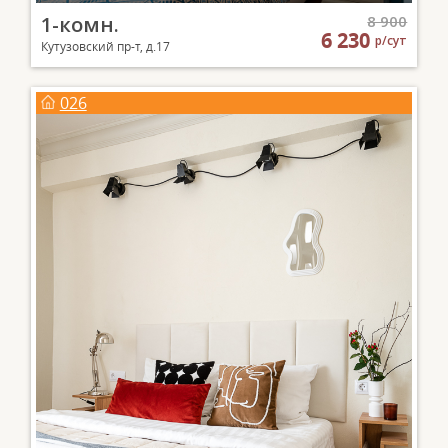
1-комн.
8 900
6 230
р/сут
Кутузовский пр-т, д.17
026