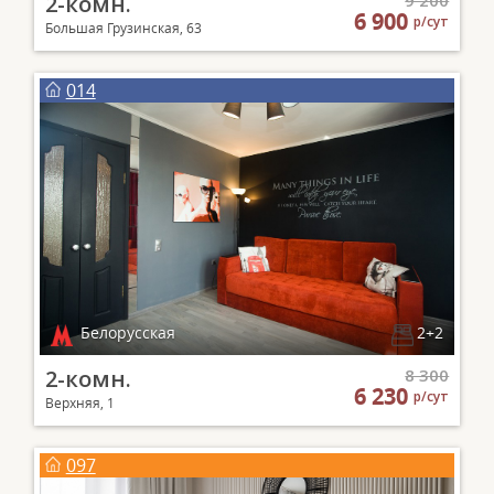
2-комн.
9 200
6 900
р/сут
Большая Грузинская, 63
014
Белорусская
2+2
2-комн.
8 300
6 230
р/сут
Верхняя, 1
097