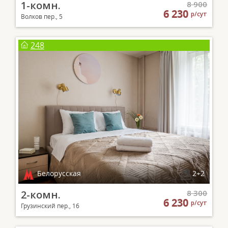
1-комн.
8 900
6 230
р/сут
Волков пер., 5
248
Белорусская
2+2
2-комн.
8 300
6 230
р/сут
Грузинский пер., 16