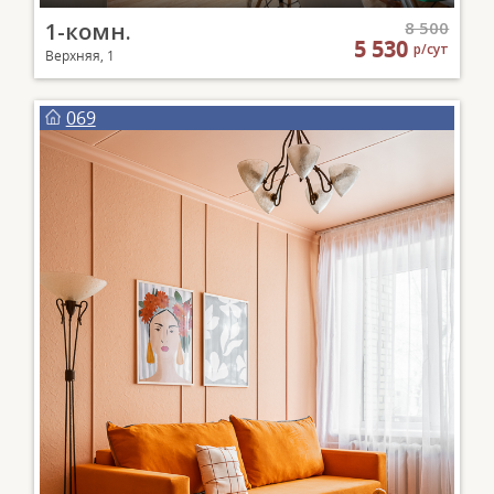
1-комн.
8 500
5 530
р/сут
Верхняя, 1
069