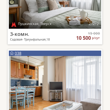
Пушкинская, Тверская, Чеховская, Маяковская
2+2+2
3-комн.
15 000
10 500
р/сут
Садовая- Триумфальная,18
038