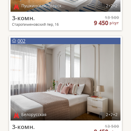
Пушкинская, Тверская, Чеховская, Маяковская
2+2+2
3-комн.
13 500
9 450
р/сут
Старопименовский пер, 16
002
Белорусская
2+2+2
3-комн.
13 500