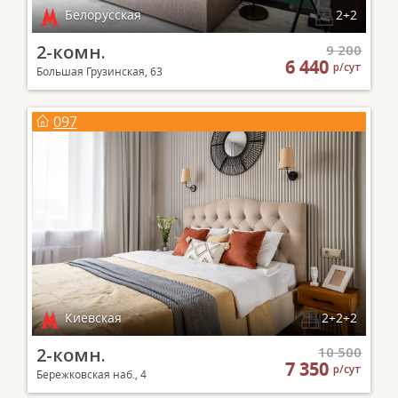
Белорусская
2+2
2-комн.
9 200
6 440
р/сут
Большая Грузинская, 63
097
Киевская
2+2+2
2-комн.
10 500
7 350
р/сут
Бережковская наб., 4