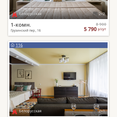
Белорусская
2+2
1-комн.
8 900
5 790
р/сут
Грузинский пер., 16
116
Белорусская
2+1