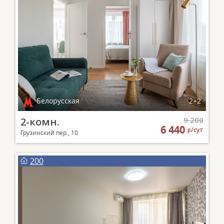
Белорусская
2+2
2-комн.
9 200
6 440
р/сут
Грузинский пер., 10
200