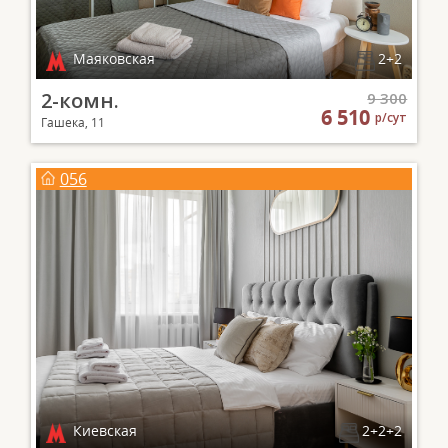
Маяковская
2+2
2-комн.
9 300
6 510
р/сут
Гашека, 11
056
Киевская
2+2+2