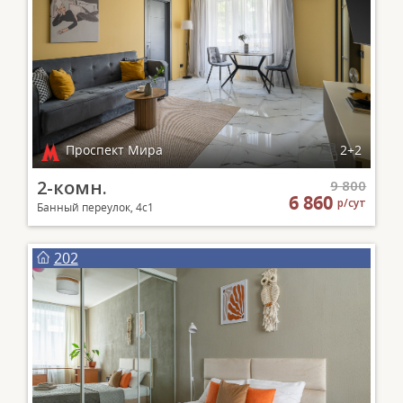
Проспект Мира
2+2
2-комн.
9 800
6 860
р/сут
Банный переулок, 4с1
202