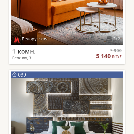
Белорусская
2+2
1-комн.
7 900
5 140
р/сут
Верхняя, 3
039