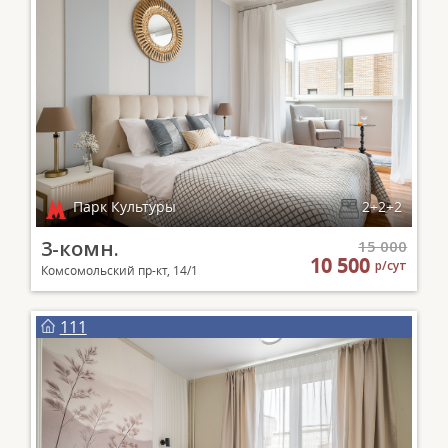
Парк Культуры
2+2+2
3-комн.
15 000
10 500
р/сут
Комсомольский пр-кт, 14/1
111