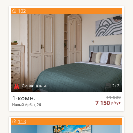
102
Смоленская
2+2
1-комн.
11 000
7 150
р/сут
Новый Арбат, 26
113