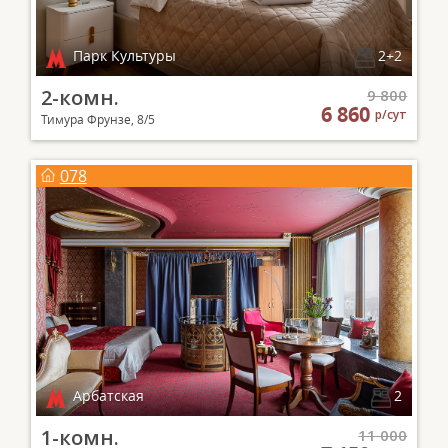
Парк Культуры
2+2
2-комн.
9 800
6 860
р/сут
Тимура Фрунзе, 8/5
078
Арбатская
2
1-комн.
11 000