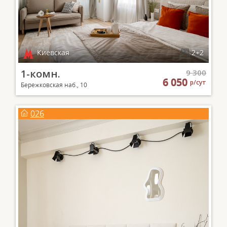
Киевская
2+2
1-комн.
9 300
6 050
р/сут
Бережковская наб., 10
026