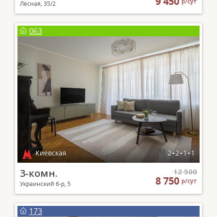
9 450
р/сут
Лесная, 35/2
063
Киевская
2+2+1+1
3-комн.
12 500
8 750
р/сут
Украинский б-р, 5
173