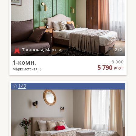
Таганская, Марксистская
2+2
1-комн.
8 900
5 790
р/сут
Марксистская, 5
142