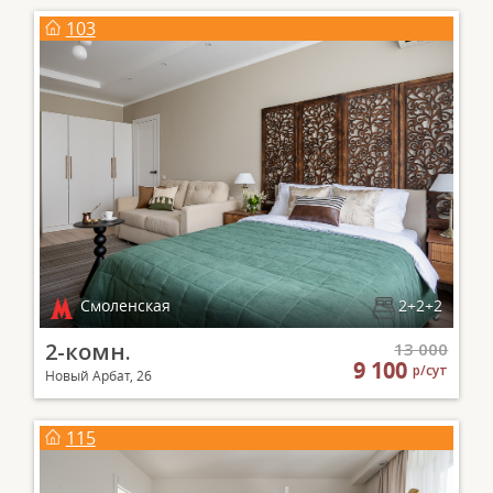
103
Смоленская
2+2+2
2-комн.
13 000
9 100
р/сут
Новый Арбат, 26
115