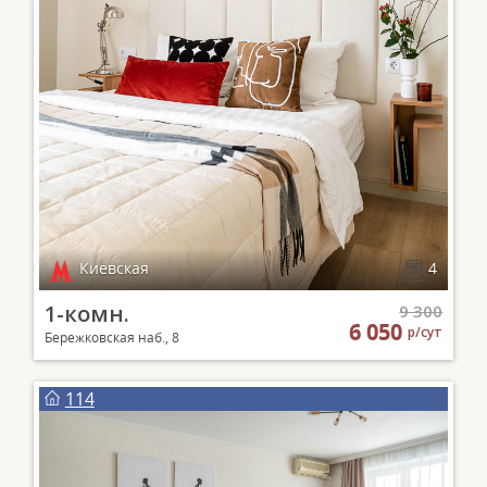
Киевская
4
1-комн.
9 300
6 050
р/сут
Бережковская наб., 8
114