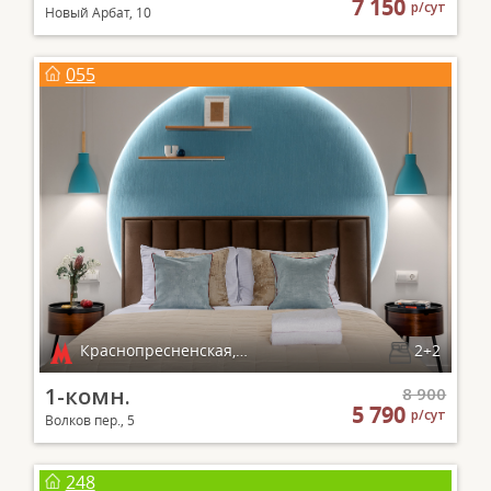
7 150
р/сут
Новый Арбат, 10
055
Краснопресненская, Баррикадная
2+2
1-комн.
8 900
5 790
р/сут
Волков пер., 5
248