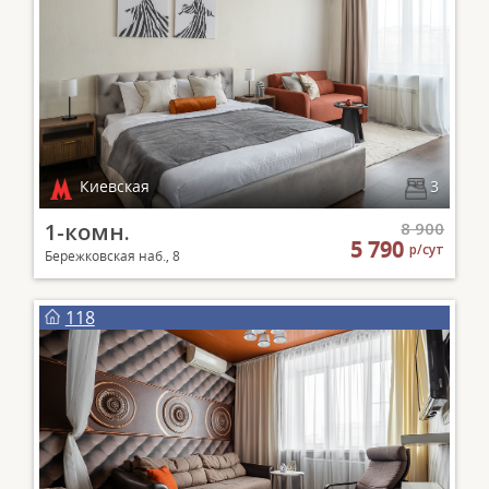
Киевская
3
1-комн.
8 900
5 790
р/сут
Бережковская наб., 8
118