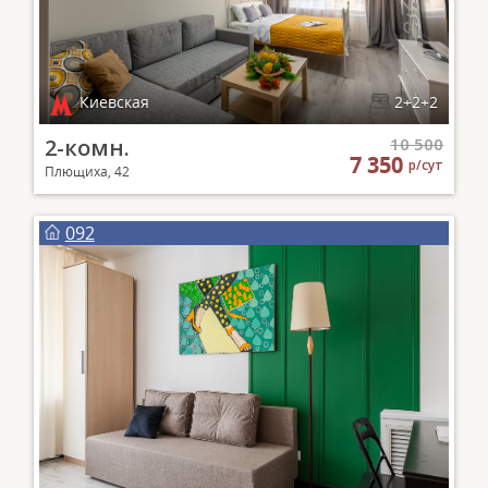
Киевская
2+2+2
2-комн.
10 500
7 350
р/сут
Плющиха, 42
092