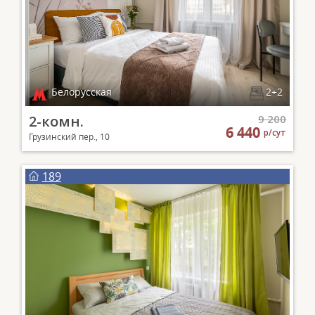
Белорусская
2+2
2-комн.
9 200
6 440
р/сут
Грузинский пер., 10
189