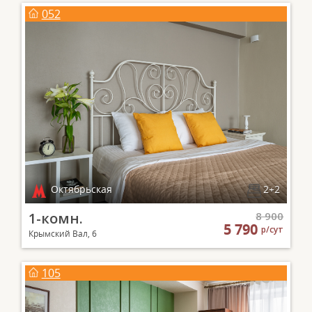
052
Октябрьская
2+2
1-комн.
8 900
5 790
р/сут
Крымский Вал, 6
105