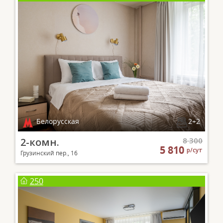
Белорусская
2+2
2-комн.
8 300
5 810
р/сут
Грузинский пер., 16
250