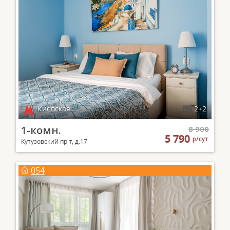
Киевская
2+2
1-комн.
8 900
5 790
р/сут
Кутузовский пр-т, д.17
054