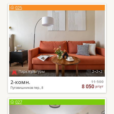
025
Парк Культуры
2+2+2
2-комн.
11 500
8 050
р/сут
Пуговишников пер., 8
027