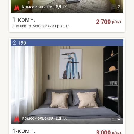
Комсомольская, ВДНХ
2
1-комн.
2 700
р/сут
г.Пушкино, Московский пр-кт, 13
190
Комсомольская, ВДНХ
2
1-комн.
3 000
р/сут