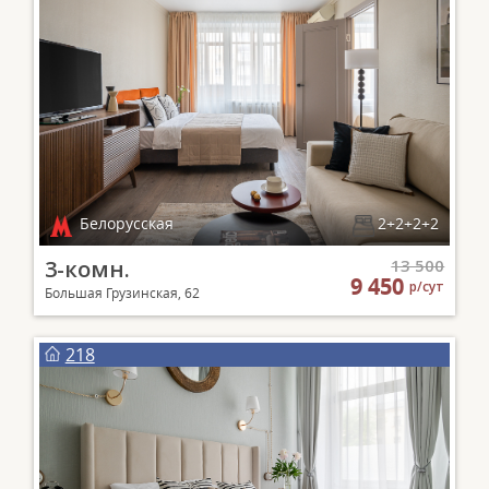
Белорусская
2+2+2+2
3-комн.
13 500
9 450
р/сут
Большая Грузинская, 62
218